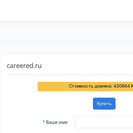
careered.ru
Стоимость домена: 430664 
Купить
*
Ваше имя