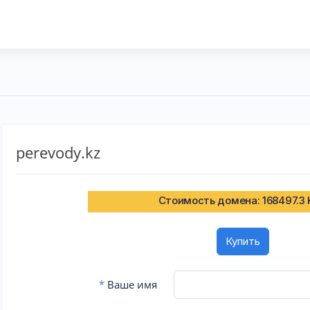
perevody.kz
Стоимость домена: 168497.3
Купить
*
Ваше имя