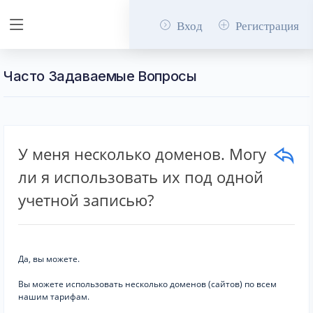
Вход
Регистрация
Часто Задаваемые Вопросы
У меня несколько доменов. Могу
ли я использовать их под одной
учетной записью?
Да, вы можете.
Вы можете использовать несколько доменов (сайтов) по всем
нашим тарифам.