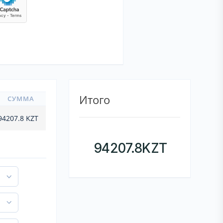
Итого
СУММА
94207.8
KZT
94207.8
KZT