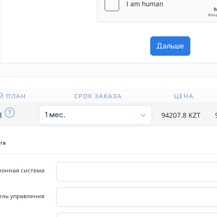
Й ПЛАН
СРОК ЗАКАЗА
ЦЕНА
ld
94207.8
KZT
уги
онная система
ель управления