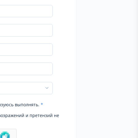
язуюсь выполнять.
*
возражений и претензий не