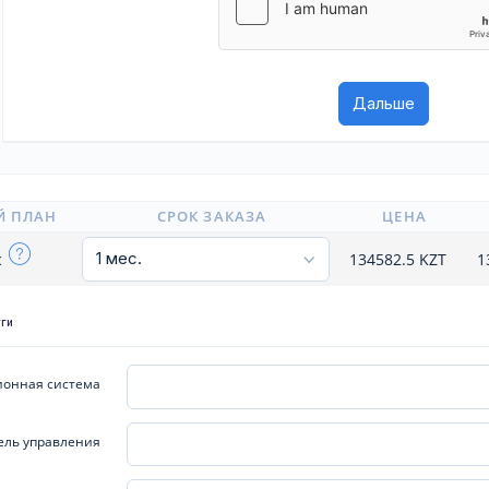
Й ПЛАН
СРОК ЗАКАЗА
ЦЕНА
c
134582.5
KZT
1
уги
онная система
ель управления