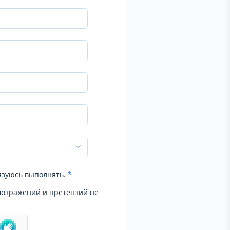
язуюсь выполнять.
*
возражений и претензий не