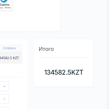
Итого
СУММА
34582.5
KZT
134582.5
KZT