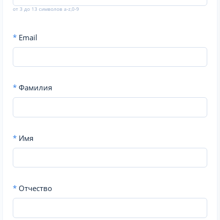
от 3 до 13 символов a-z,0-9
*
Email
*
Фамилия
*
Имя
*
Отчество