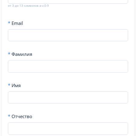
от 3 до 13 символов a-z,0-9
*
Email
*
Фамилия
*
Имя
*
Отчество