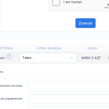
Й ПЛАН
СРОК ЗАКАЗА
ЦЕНА
axi+
34991.5
KZT
уги
онная система
ель управления