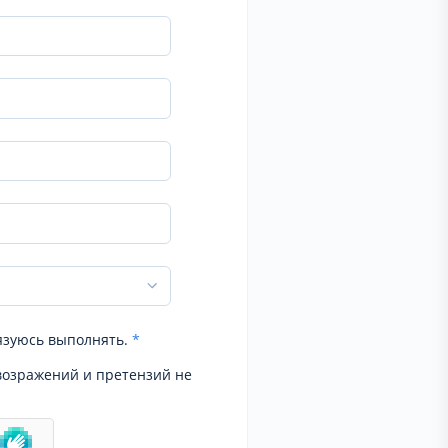
язуюсь выполнять.
*
возражений и претензий не