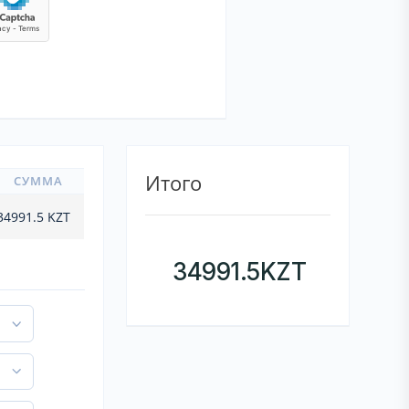
Итого
СУММА
34991.5
KZT
34991.5
KZT