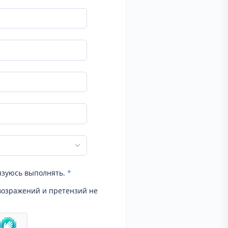
язуюсь выполнять.
*
возражений и претензий не