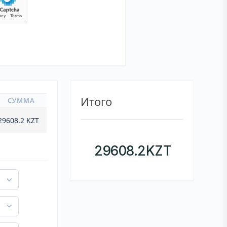
Итого
СУММА
29608.2
KZT
29608.2
KZT