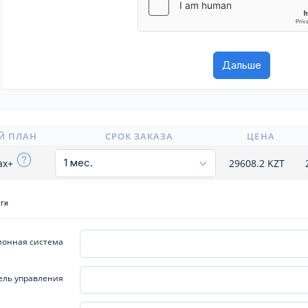
Й ПЛАН
СРОК ЗАКАЗА
ЦЕНА
ax+
29608.2
KZT
уги
онная система
ель управления