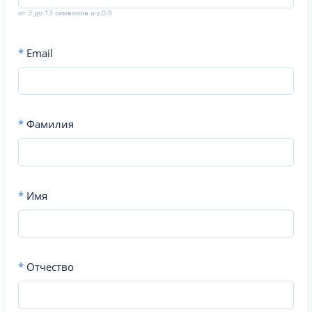
от 3 до 13 символов a-z,0-9
*
Email
*
Фамилия
*
Имя
*
Отчество