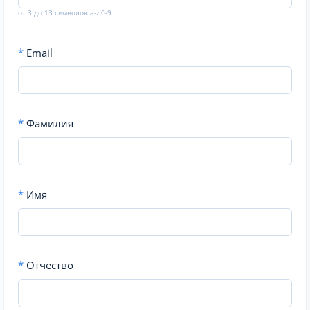
от 3 до 13 символов a-z,0-9
*
Email
*
Фамилия
*
Имя
*
Отчество