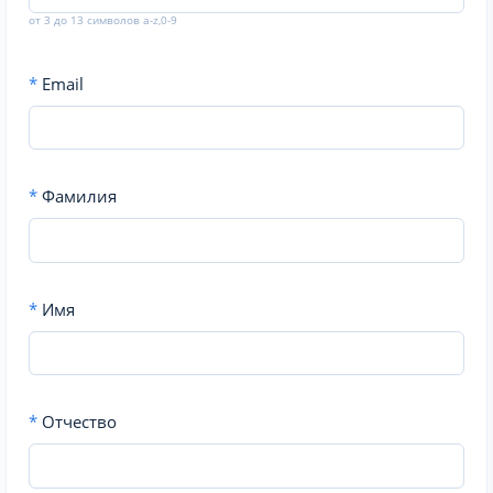
от 3 до 13 символов a-z,0-9
*
Email
*
Фамилия
*
Имя
*
Отчество