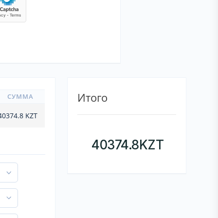
Итого
СУММА
40374.8
KZT
40374.8
KZT