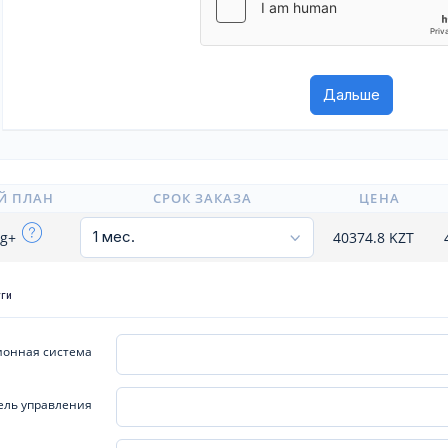
Й ПЛАН
СРОК ЗАКАЗА
ЦЕНА
ig+
40374.8
KZT
уги
онная система
ель управления