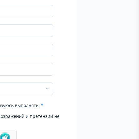
язуюсь выполнять.
*
возражений и претензий не