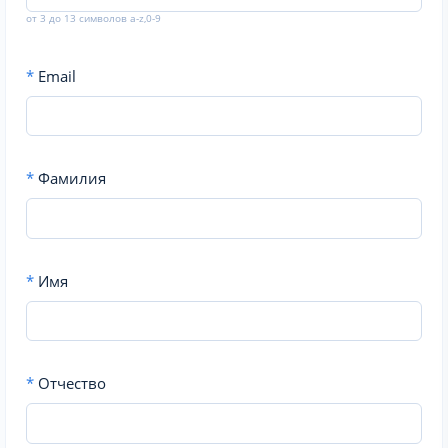
от 3 до 13 символов a-z,0-9
*
Email
*
Фамилия
*
Имя
*
Отчество