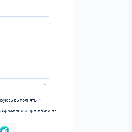
язуюсь выполнять.
*
возражений и претензий не