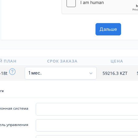
Й ПЛАН
СРОК ЗАКАЗА
ЦЕНА
-18t
59216.3
KZT
уги
онная система
ель управления