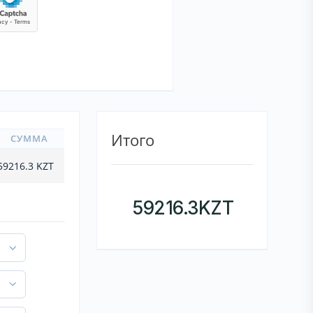
Итого
СУММА
59216.3
KZT
59216.3
KZT