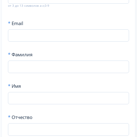
от 3 до 13 символов a-z,0-9
*
Email
*
Фамилия
*
Имя
*
Отчество