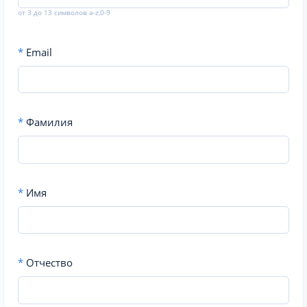
от 3 до 13 символов a-z,0-9
*
Email
*
Фамилия
*
Имя
*
Отчество