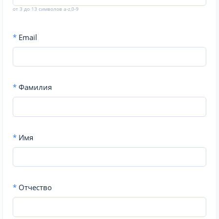
от 3 до 13 символов a-z,0-9
*
Email
*
Фамилия
*
Имя
*
Отчество