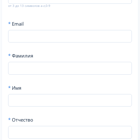
от 3 до 13 символов a-z,0-9
*
Email
*
Фамилия
*
Имя
*
Отчество