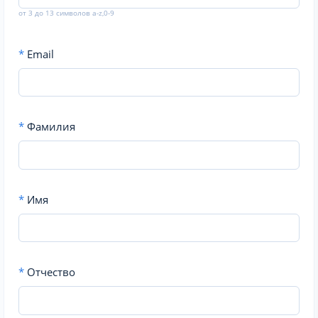
от 3 до 13 символов a-z,0-9
*
Email
*
Фамилия
*
Имя
*
Отчество