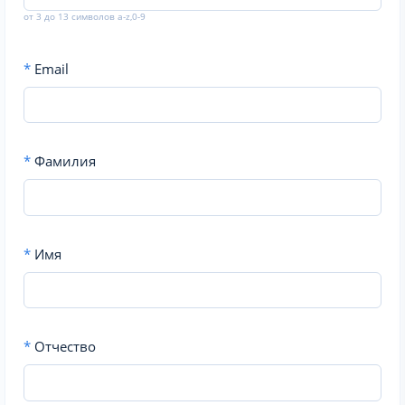
от 3 до 13 символов a-z,0-9
*
Email
*
Фамилия
*
Имя
*
Отчество