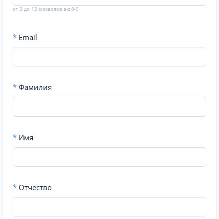
от 3 до 13 символов a-z,0-9
*
Email
*
Фамилия
*
Имя
*
Отчество