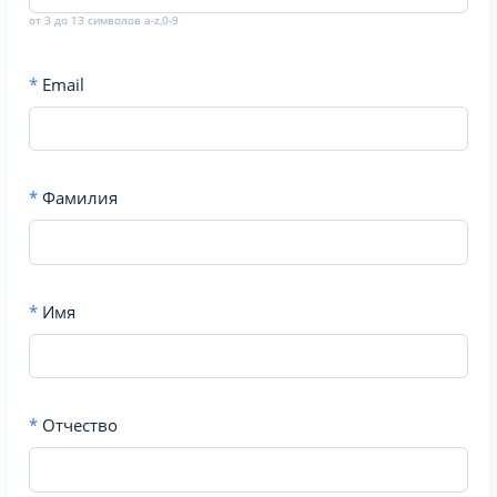
от 3 до 13 символов a-z,0-9
*
Email
*
Фамилия
*
Имя
*
Отчество