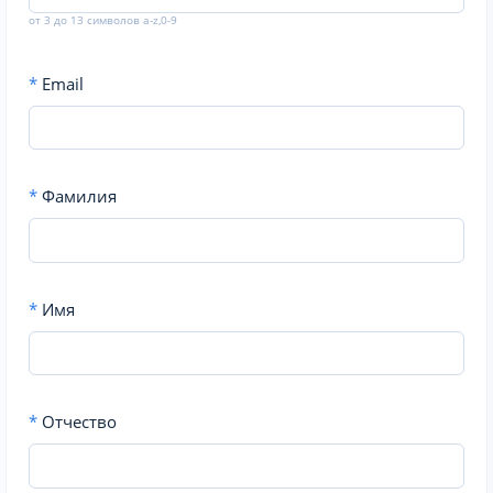
от 3 до 13 символов a-z,0-9
*
Email
*
Фамилия
*
Имя
*
Отчество