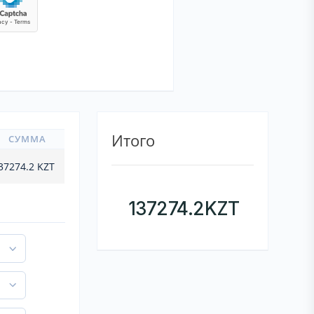
Итого
СУММА
37274.2
KZT
137274.2
KZT