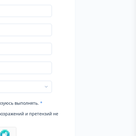
язуюсь выполнять.
*
возражений и претензий не