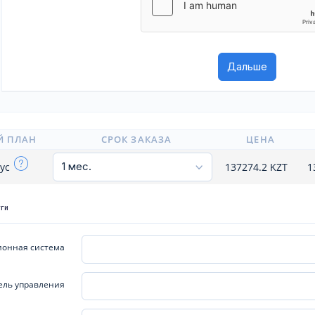
Й ПЛАН
СРОК ЗАКАЗА
ЦЕНА
pyc
137274.2
KZT
1
уги
онная система
ель управления