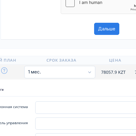
Й ПЛАН
СРОК ЗАКАЗА
ЦЕНА
p
78057.9
KZT
уги
онная система
ель управления