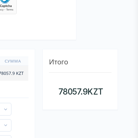
Итого
СУММА
78057.9
KZT
78057.9
KZT