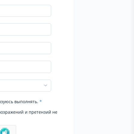
язуюсь выполнять.
*
возражений и претензий не