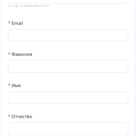
от 3 до 13 символов a-z,0-9
*
Email
*
Фамилия
*
Имя
*
Отчество