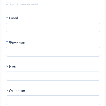
от 3 до 13 символов a-z,0-9
*
Email
*
Фамилия
*
Имя
*
Отчество