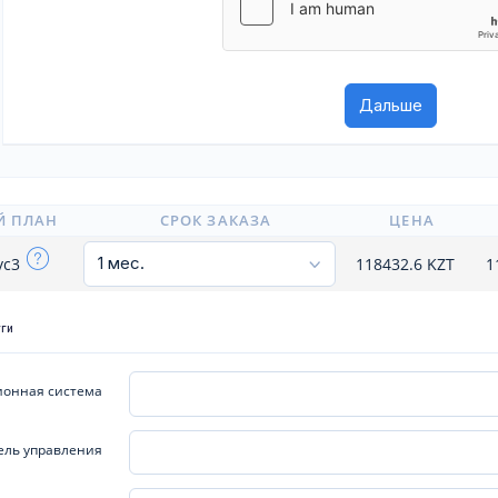
Й ПЛАН
СРОК ЗАКАЗА
ЦЕНА
yc3
118432.6
KZT
1
уги
онная система
ель управления