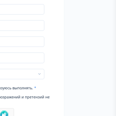
язуюсь выполнять.
*
возражений и претензий не