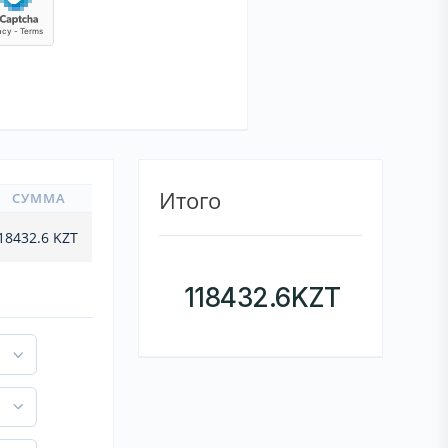
Итого
СУММА
18432.6
KZT
118432.6
KZT