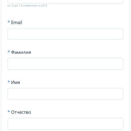
от 3 до 13 символов a-z,0-9
*
Email
*
Фамилия
*
Имя
*
Отчество