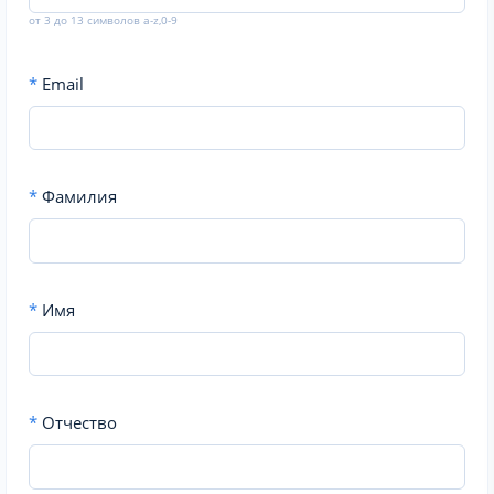
от 3 до 13 символов a-z,0-9
*
Email
*
Фамилия
*
Имя
*
Отчество