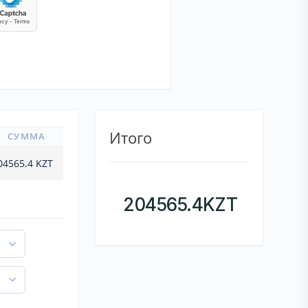
Итого
СУММА
04565.4
KZT
204565.4
KZT