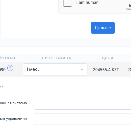
Й ПЛАН
СРОК ЗАКАЗА
ЦЕНА
4090
204565.4
KZT
2
уги
онная система
ель управления