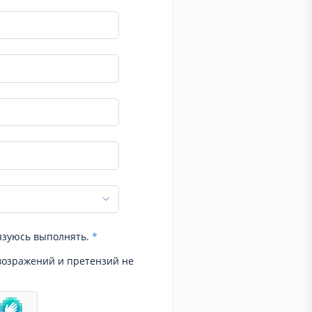
язуюсь выполнять.
*
возражений и претензий не