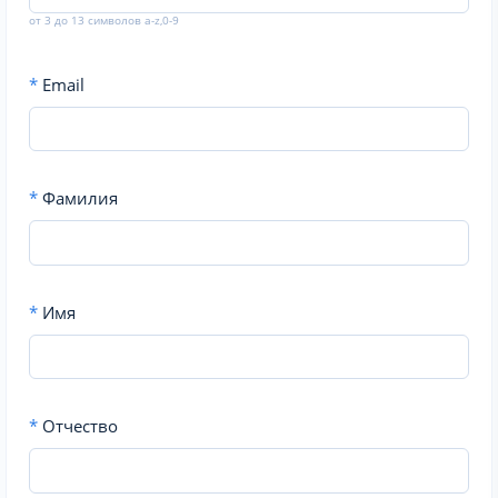
от 3 до 13 символов a-z,0-9
*
Email
*
Фамилия
*
Имя
*
Отчество