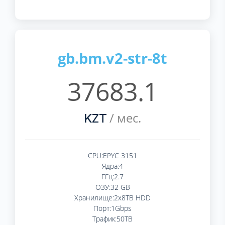
gb.bm.v2-str-8t
37683.1
/ мес.
KZT
CPU:EPYC 3151
Ядра:4
ГГц:2.7
ОЗУ:32 GB
Хранилище:2x8TB HDD
Порт:1Gbps
Трафик:50TB