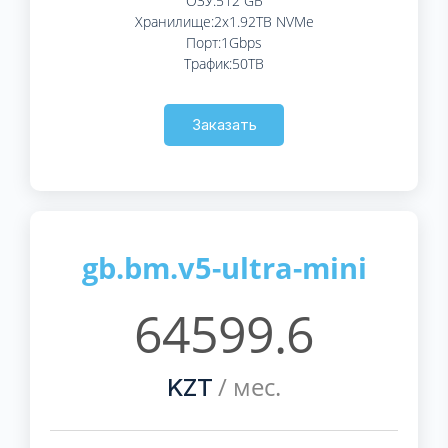
ОЗУ:512 GB
Хранилище:2x1.92TB NVMe
Порт:1Gbps
Трафик:50TB
Заказать
gb.bm.v5-ultra-mini
64599.6
/ мес.
KZT