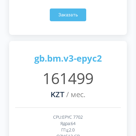
Заказать
gb.bm.v3-epyc2
161499
/ мес.
KZT
CPU:EPYC 7702
Ядра:64
ГГц:2.0