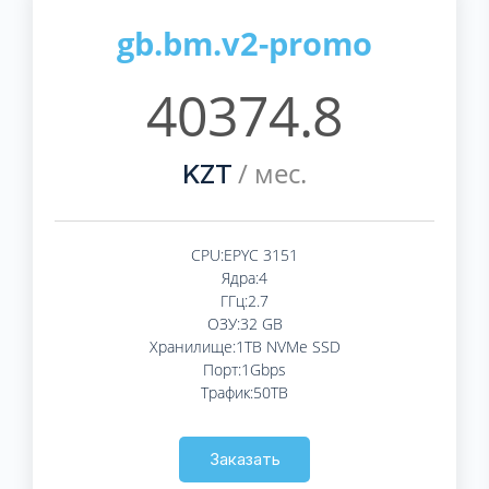
gb.bm.v2-promo
40374.8
/ мес.
KZT
CPU:EPYC 3151
Ядра:4
ГГц:2.7
ОЗУ:32 GB
Хранилище:1TB NVMe SSD
Порт:1Gbps
Трафик:50TB
Заказать