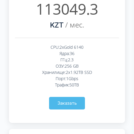
113049.3
/ мес.
KZT
CPU:2xGold 6140
Ядра:36
ГГц:2.3
ОЗУ:256 GB
Хранилище:2x1.92TB SSD
Порт:1Gbps
Трафик:50TB
Заказать