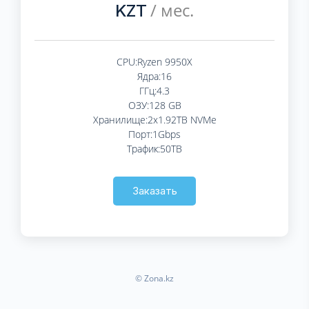
/ мес.
KZT
CPU:Ryzen 9950X
Ядра:16
ГГц:4.3
ОЗУ:128 GB
Хранилище:2x1.92TB NVMe
Порт:1Gbps
Трафик:50TB
Заказать
© Zona.kz