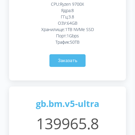
CPU:Ryzen 9700X
Ядра:8
ГГц:3.8
ОЗУ:64GB
Хранилище:1TB NVMe SSD
Порт:1Gbps
Трафик:50TB
Заказать
gb.bm.v5-ultra
139965.8