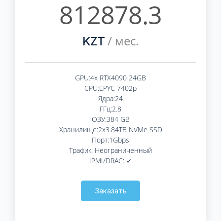
812878.3
/ мес.
KZT
GPU:4x RTX4090 24GB
CPU:EPYC 7402p
Ядра:24
ГГц:2.8
ОЗУ:384 GB
Хранилище:2x3.84TB NVMe SSD
Порт:1Gbps
Трафик: Неограниченный
IPMI/DRAC: ✓
Заказать