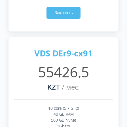
Заказать
VDS DEr9-cx91
55426.5
/ мес.
KZT
10 core (5.7 GHz)
40 GB RAM
500 GB NVMe
1Gbit/s