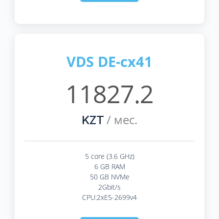
VDS DE-cx41
11827.2
/ мес.
KZT
5 core (3.6 GHz)
6 GB RAM
50 GB NVMe
2Gbit/s
CPU:2xE5-2699v4