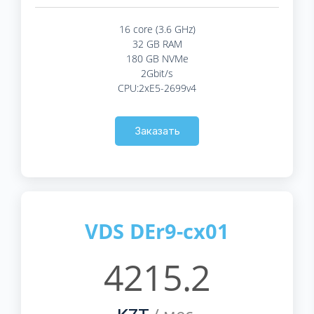
16 core (3.6 GHz)
32 GB RAM
180 GB NVMe
2Gbit/s
CPU:2xE5-2699v4
Заказать
VDS DEr9-cx01
4215.2