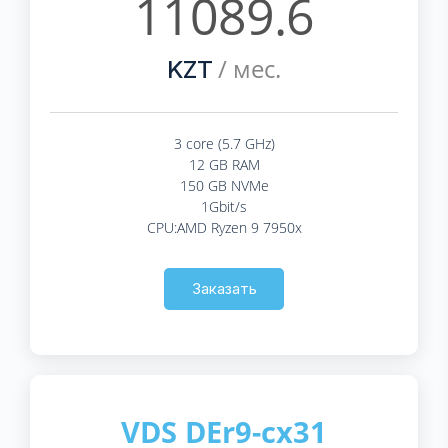
11089.6
/ мес.
KZT
3 core (5.7 GHz)
12 GB RAM
150 GB NVMe
1Gbit/s
CPU:AMD Ryzen 9 7950x
Заказать
VDS DEr9-cx31