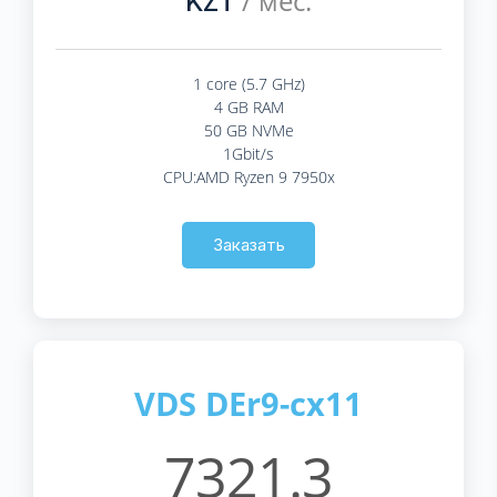
/ мес.
KZT
1 core (5.7 GHz)
4 GB RAM
50 GB NVMe
1Gbit/s
CPU:AMD Ryzen 9 7950x
Заказать
VDS DEr9-cx11
7321.3