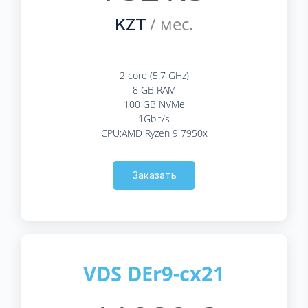
/ мес.
KZT
2 core (5.7 GHz)
8 GB RAM
100 GB NVMe
1Gbit/s
CPU:AMD Ryzen 9 7950x
Заказать
VDS DEr9-cx21