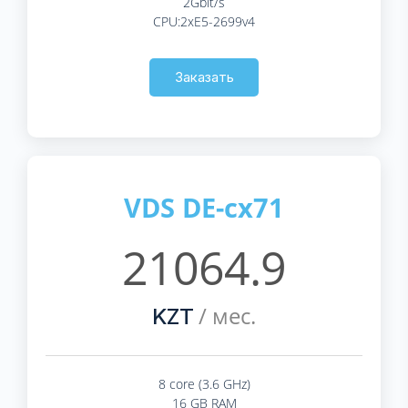
2Gbit/s
CPU:2xE5-2699v4
Заказать
VDS DE-cx71
21064.9
/ мес.
KZT
8 core (3.6 GHz)
16 GB RAM