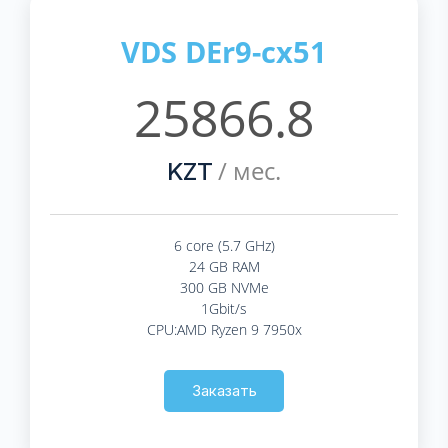
VDS DEr9-cx51
25866.8
/ мес.
KZT
6 core (5.7 GHz)
24 GB RAM
300 GB NVMe
1Gbit/s
CPU:AMD Ryzen 9 7950x
Заказать