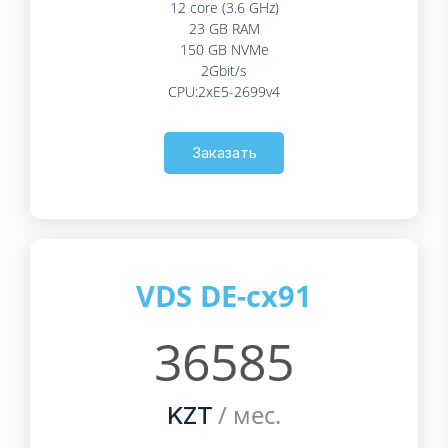
12 core (3.6 GHz)
23 GB RAM
150 GB NVMe
2Gbit/s
CPU:2xE5-2699v4
Заказать
VDS DE-cx91
36585
/ мес.
KZT