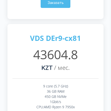
Заказать
VDS DEr9-cx81
43604.8
/ мес.
KZT
9 core (5.7 GHz)
36 GB RAM
450 GB NVMe
1Gbit/s
CPU:AMD Ryzen 9 7950x