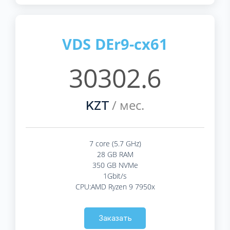
VDS DEr9-cx61
30302.6
/ мес.
KZT
7 core (5.7 GHz)
28 GB RAM
350 GB NVMe
1Gbit/s
CPU:AMD Ryzen 9 7950x
Заказать