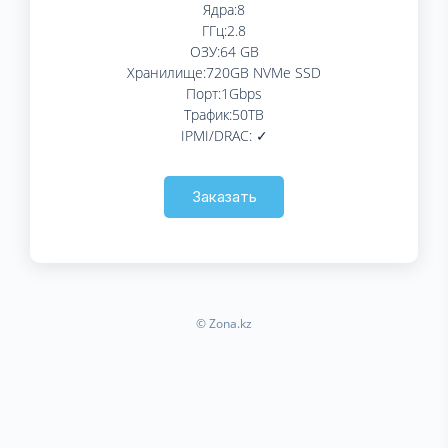
Ядра:8
ГГц:2.8
ОЗУ:64 GB
Хранилище:720GB NVMe SSD
Порт:1Gbps
Трафик:50TB
IPMI/DRAC: ✓
Заказать
© Zona.kz