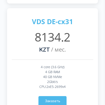
VDS DE-cx31
8134.2
/ мес.
KZT
4 core (3.6 GHz)
4 GB RAM
40 GB NVMe
2Gbit/s
CPU:2xE5-2699v4
Заказать