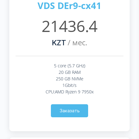
VDS DEr9-cx41
21436.4
/ мес.
KZT
5 core (5.7 GHz)
20 GB RAM
250 GB NVMe
1Gbit/s
CPU:AMD Ryzen 9 7950x
Заказать