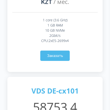
/ мес.
KZT
1 core (3.6 GHz)
1 GB RAM
10 GB NVMe
2Gbit/s
CPU:2xE5-2699v4
Заказать
VDS DE-cx101
58753.4