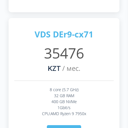
VDS DEr9-cx71
35476
/ мес.
KZT
8 core (5.7 GHz)
32 GB RAM
400 GB NVMe
1Gbit/s
CPU:AMD Ryzen 9 7950x