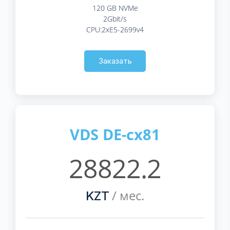
120 GB NVMe
2Gbit/s
CPU:2xE5-2699v4
Заказать
VDS DE-cx81
28822.2
/ мес.
KZT