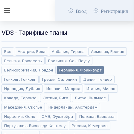
Вход
Регистрация
VDS - Тарифные планы
Все
Австрия, Вена
Албания, Тирана
Армения, Ереван
Бельгия, Брюссель
Бразилия, Сан-Паулу
Великобритания, Лондон
Германия, Франкфурт
Гонконг, Гонконг
Греция, Салоники
Дания, Тендер
Ирландия, Дублин
Испания, Мадрид
Италия, Милан
Канада, Торонто
Латвия, Рига
Литва, Вильнюс
Македония, Скопье
Нидерланды, Амстердам
Норвегия, Осло
ОАЭ, Фуджейра
Польша, Варшава
Португалия, Виана-ду-Каштелу
Россия, Кемерово