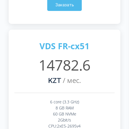
Заказать
VDS FR-cx51
14782.6
/ мес.
KZT
6 core (3.3 GHz)
8 GB RAM
60 GB NVMe
2Gbit/s
CPU:2xE5-2695v4