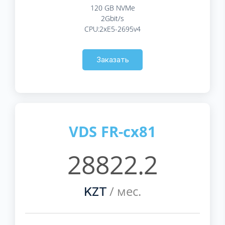
120 GB NVMe
2Gbit/s
CPU:2xE5-2695v4
Заказать
VDS FR-cx81
28822.2
/ мес.
KZT