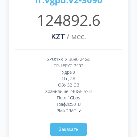
124892.6
/ мес.
KZT
GPU:1xRTX 3090 24GB
CPU:EPYC 7402
Ядра:8
ГГц:2.8
ОЗУ:32 GB
Хранилище:240GB SSD
Порт:1Gbps
Трафик:50TB
IPMI/DRAC: ✓
Заказать