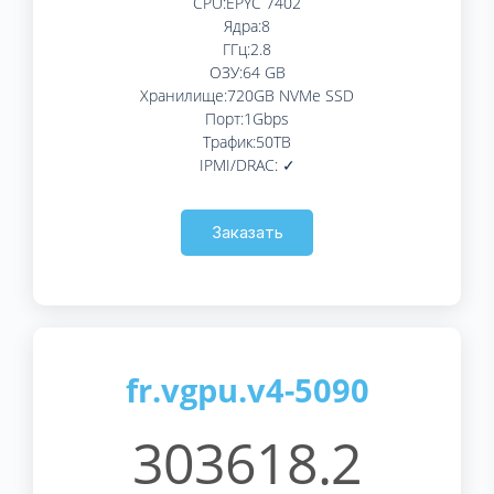
CPU:EPYC 7402
Ядра:8
ГГц:2.8
ОЗУ:64 GB
Хранилище:720GB NVMe SSD
Порт:1Gbps
Трафик:50TB
IPMI/DRAC: ✓
Заказать
fr.vgpu.v4-5090
303618.2