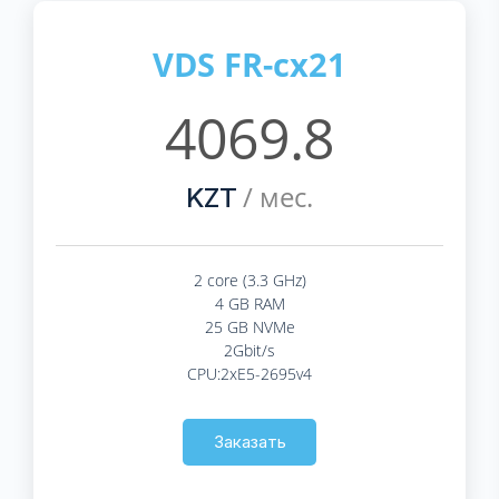
VDS FR-cx21
4069.8
/ мес.
KZT
2 core (3.3 GHz)
4 GB RAM
25 GB NVMe
2Gbit/s
CPU:2xE5-2695v4
Заказать