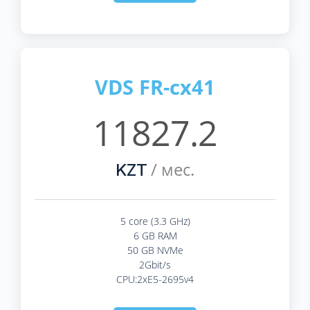
VDS FR-cx41
11827.2
/ мес.
KZT
5 core (3.3 GHz)
6 GB RAM
50 GB NVMe
2Gbit/s
CPU:2xE5-2695v4