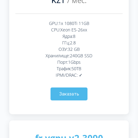
/ мес.
KZT
GPU:1x 1080Ti 11GB
CPU:Xeon E5-26xx
Ядра:8
ГГц:2.8
ОЗУ:32 GB
Хранилище:240GB SSD
Порт:1Gbps
Трафик:50TB
IPMI/DRAC: ✓
Заказать
fr.vgpu.v2-3090