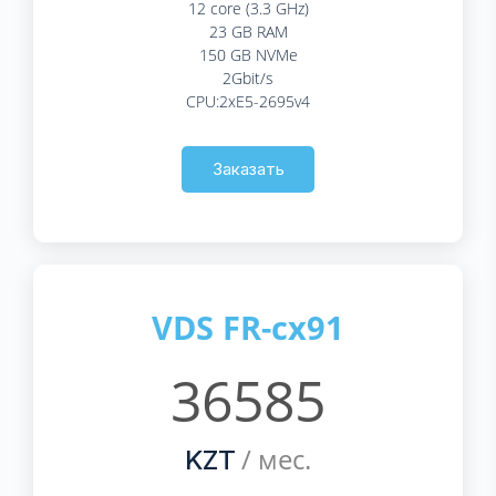
12 core (3.3 GHz)
23 GB RAM
150 GB NVMe
2Gbit/s
CPU:2xE5-2695v4
Заказать
VDS FR-cx91
36585
/ мес.
KZT