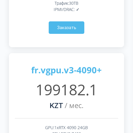
Трафик:30TB
IPMI/DRAC: ✓
Заказать
fr.vgpu.v3-4090+
199182.1
/ мес.
KZT
GPU:1xRTX 4090 24GB