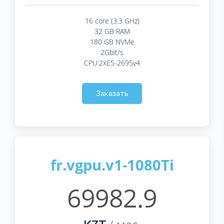
16 core (3.3 GHz)
32 GB RAM
180 GB NVMe
2Gbit/s
CPU:2xE5-2695v4
Заказать
fr.vgpu.v1-1080Ti
69982.9