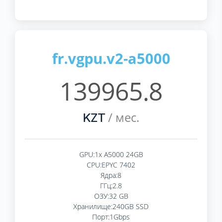
fr.vgpu.v2-a5000
139965.8
/ мес.
KZT
GPU:1x A5000 24GB
CPU:EPYC 7402
Ядра:8
ГГц:2.8
ОЗУ:32 GB
Хранилище:240GB SSD
Порт:1Gbps