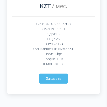
/ мес.
KZT
GPU:1xRTX 5090 32GB
CPU:EPYC 9354
Ядра:16
ГГц:3.25
ОЗУ:128 GB
Хранилище:1TB NVMe SSD
Порт:1Gbps
Трафик:50TB
IPMI/DRAC: ✓
Заказать