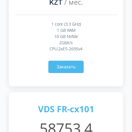
/ мес.
KZT
1 core (3.3 GHz)
1 GB RAM
10 GB NVMe
2Gbit/s
CPU:2xE5-2695v4
Заказать
VDS FR-cx101
58753.4