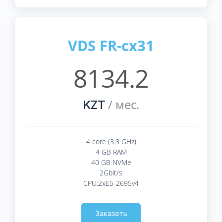
VDS FR-cx31
8134.2
/ мес.
KZT
4 core (3.3 GHz)
4 GB RAM
40 GB NVMe
2Gbit/s
CPU:2xE5-2695v4
Заказать