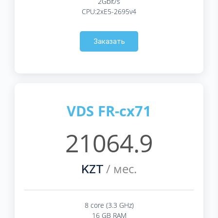
2Gbit/s
CPU:2xE5-2695v4
Заказать
VDS FR-cx71
21064.9
/ мес.
KZT
8 core (3.3 GHz)
16 GB RAM