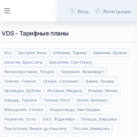
Вход
Регистрация
VDS - Тарифные планы
Все
Австрия, Вена
Албания, Тирана
Армения, Ереван
Бельгия, Брюссель
Бразилия, Сан-Паулу
Великобритания, Лондон
Германия, Франкфурт
Гонконг, Гонконг
Греция, Салоники
Дания, Тендер
Ирландия, Дублин
Испания, Мадрид
Италия, Милан
Канада, Торонто
Латвия, Рига
Литва, Вильнюс
Македония, Скопье
Нидерланды, Амстердам
Норвегия, Осло
ОАЭ, Фуджейра
Польша, Варшава
Португалия, Виана-ду-Каштелу
Россия, Кемерово