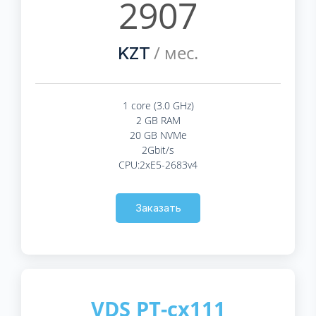
2907
/ мес.
KZT
1 core (3.0 GHz)
2 GB RAM
20 GB NVMe
2Gbit/s
CPU:2xE5-2683v4
Заказать
VDS PT-cx111