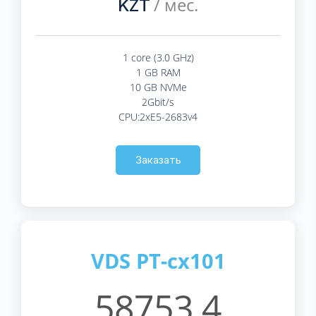
/ мес.
KZT
1 core (3.0 GHz)
1 GB RAM
10 GB NVMe
2Gbit/s
CPU:2xE5-2683v4
Заказать
VDS PT-cx101
58753.4