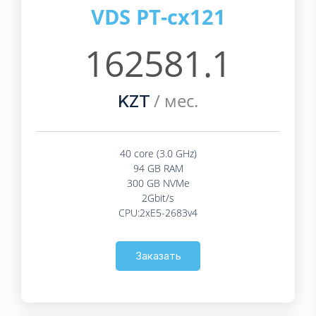
VDS PT-cx121
162581.1
/ мес.
KZT
40 core (3.0 GHz)
94 GB RAM
300 GB NVMe
2Gbit/s
CPU:2xE5-2683v4
Заказать