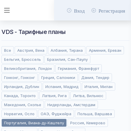
Вход
Регистрация
VDS - Тарифные планы
Все
Австрия, Вена
Албания, Тирана
Армения, Ереван
Бельгия, Брюссель
Бразилия, Сан-Паулу
Великобритания, Лондон
Германия, Франкфурт
Гонконг, Гонконг
Греция, Салоники
Дания, Тендер
Ирландия, Дублин
Испания, Мадрид
Италия, Милан
Канада, Торонто
Латвия, Рига
Литва, Вильнюс
Македония, Скопье
Нидерланды, Амстердам
Норвегия, Осло
ОАЭ, Фуджейра
Польша, Варшава
Португалия, Виана-ду-Каштелу
Россия, Кемерово