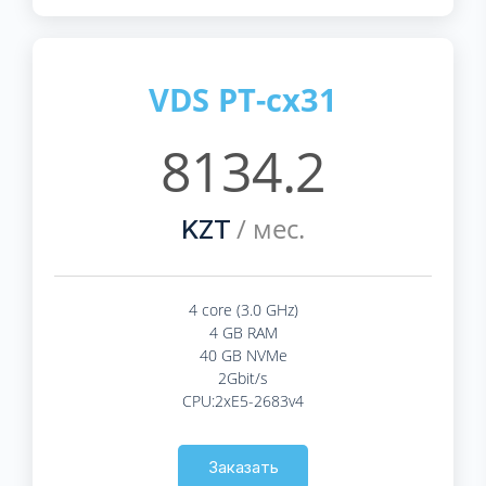
VDS PT-cx31
8134.2
/ мес.
KZT
4 core (3.0 GHz)
4 GB RAM
40 GB NVMe
2Gbit/s
CPU:2xE5-2683v4
Заказать