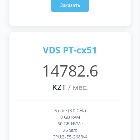
Заказать
VDS PT-cx51
14782.6
/ мес.
KZT
6 core (3.0 GHz)
8 GB RAM
60 GB NVMe
2Gbit/s
CPU:2xE5-2683v4