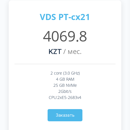
VDS PT-cx21
4069.8
/ мес.
KZT
2 core (3.0 GHz)
4 GB RAM
25 GB NVMe
2Gbit/s
CPU:2xE5-2683v4
Заказать