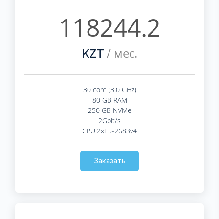
118244.2
/ мес.
KZT
30 core (3.0 GHz)
80 GB RAM
250 GB NVMe
2Gbit/s
CPU:2xE5-2683v4
Заказать