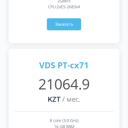
2Gbit/s
CPU:2xE5-2683v4
Заказать
VDS PT-cx71
21064.9
/ мес.
KZT
8 core (3.0 GHz)
16 GB RAM