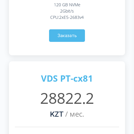
120 GB NVMe
2Gbit/s
CPU:2xE5-2683v4
Заказать
VDS PT-cx81
28822.2
/ мес.
KZT