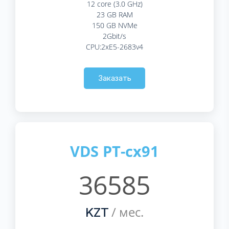
12 core (3.0 GHz)
23 GB RAM
150 GB NVMe
2Gbit/s
CPU:2xE5-2683v4
Заказать
VDS PT-cx91
36585
/ мес.
KZT