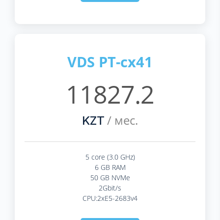
VDS PT-cx41
11827.2
/ мес.
KZT
5 core (3.0 GHz)
6 GB RAM
50 GB NVMe
2Gbit/s
CPU:2xE5-2683v4