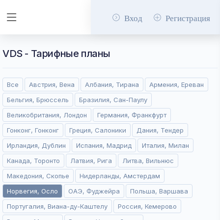
Вход
Регистрация
VDS - Тарифные планы
Все
Австрия, Вена
Албания, Тирана
Армения, Ереван
Бельгия, Брюссель
Бразилия, Сан-Паулу
Великобритания, Лондон
Германия, Франкфурт
Гонконг, Гонконг
Греция, Салоники
Дания, Тендер
Ирландия, Дублин
Испания, Мадрид
Италия, Милан
Канада, Торонто
Латвия, Рига
Литва, Вильнюс
Македония, Скопье
Нидерланды, Амстердам
Норвегия, Осло
ОАЭ, Фуджейра
Польша, Варшава
Португалия, Виана-ду-Каштелу
Россия, Кемерово