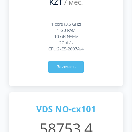
/ мес.
KZT
1 core (3.6 GHz)
1 GB RAM
10 GB NVMe
2Gbit/s
CPU:2xE5-2697Av4
Заказать
VDS NO-cx101
58753.4