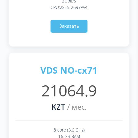
2Gbit/s
CPU:2xE5-2697Av4
Заказать
VDS NO-cx71
21064.9
/ мес.
KZT
8 core (3.6 GHz)
16 GB RAM