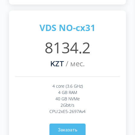
VDS NO-cx31
8134.2
/ мес.
KZT
4 core (3.6 GHz)
4 GB RAM
40 GB NVMe
2Gbit/s
CPU:2xE5-2697Av4
Заказать