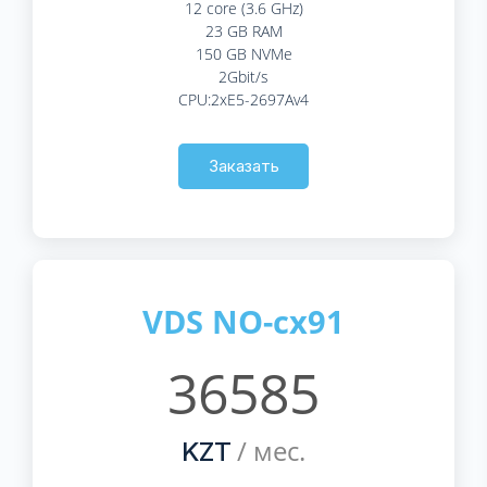
12 core (3.6 GHz)
23 GB RAM
150 GB NVMe
2Gbit/s
CPU:2xE5-2697Av4
Заказать
VDS NO-cx91
36585
/ мес.
KZT