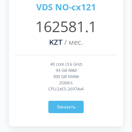
VDS NO-cx121
162581.1
/ мес.
KZT
40 core (3.6 GHz)
94 GB RAM
300 GB NVMe
2Gbit/s
CPU:2xE5-2697Av4
Заказать