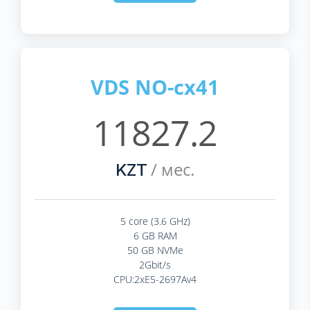
VDS NO-cx41
11827.2
/ мес.
KZT
5 core (3.6 GHz)
6 GB RAM
50 GB NVMe
2Gbit/s
CPU:2xE5-2697Av4