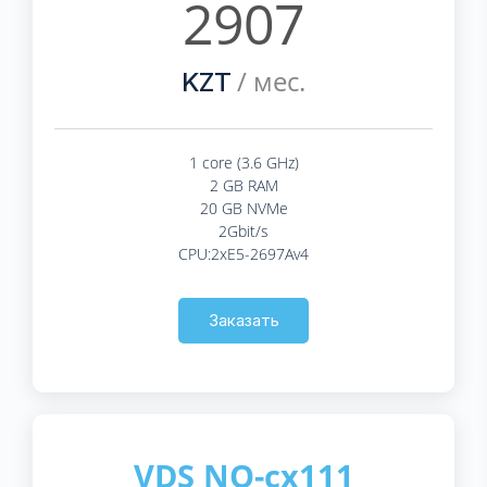
2907
/ мес.
KZT
1 core (3.6 GHz)
2 GB RAM
20 GB NVMe
2Gbit/s
CPU:2xE5-2697Av4
Заказать
VDS NO-cx111