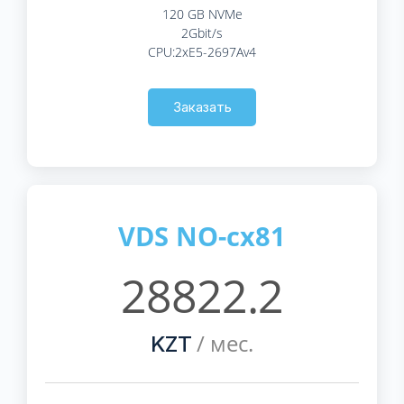
120 GB NVMe
2Gbit/s
CPU:2xE5-2697Av4
Заказать
VDS NO-cx81
28822.2
/ мес.
KZT