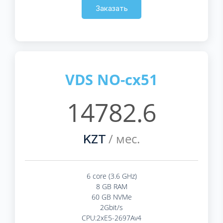
Заказать
VDS NO-cx51
14782.6
/ мес.
KZT
6 core (3.6 GHz)
8 GB RAM
60 GB NVMe
2Gbit/s
CPU:2xE5-2697Av4