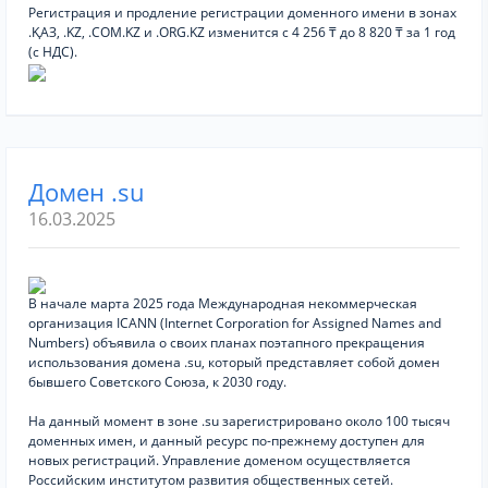
Регистрация и продление регистрации доменного имени в зонах
.ҚАЗ, .KZ, .COM.KZ и .ORG.KZ изменится с 4 256 ₸ до 8 820 ₸ за 1 год
(с НДС).
Домен .su
16.03.2025
В начале марта 2025 года Международная некоммерческая
организация ICANN (Internet Corporation for Assigned Names and
Numbers) объявила о своих планах поэтапного прекращения
использования домена .su, который представляет собой домен
бывшего Советского Союза, к 2030 году.
На данный момент в зоне .su зарегистрировано около 100 тысяч
доменных имен, и данный ресурс по-прежнему доступен для
новых регистраций. Управление доменом осуществляется
Российским институтом развития общественных сетей.