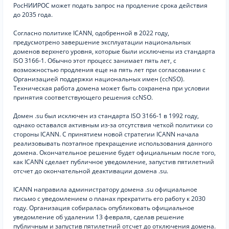
РосНИИРОС может подать запрос на продление срока действия
до 2035 года.
Согласно политике ICANN, одобренной в 2022 году,
предусмотрено завершение эксплуатации национальных
доменов верхнего уровня, которые были исключены из стандарта
ISO 3166-1. Обычно этот процесс занимает пять лет, с
возможностью продления еще на пять лет при согласовании с
Организацией поддержки национальных имен (ccNSO).
Техническая работа домена может быть сохранена при условии
принятия соответствующего решения ccNSO.
Домен .su был исключен из стандарта ISO 3166-1 в 1992 году,
однако оставался активным из-за отсутствия четкой политики со
стороны ICANN. С принятием новой стратегии ICANN начала
реализовывать поэтапное прекращение использования данного
домена. Окончательное решение будет официальным после того,
как ICANN сделает публичное уведомление, запустив пятилетний
отсчет до окончательной деактивации домена .su.
ICANN направила администратору домена .su официальное
письмо с уведомлением о планах прекратить его работу к 2030
году. Организация собиралась опубликовать официальное
уведомление об удалении 13 февраля, сделав решение
публичным и запустив пятилетний отсчет до отключения домена.