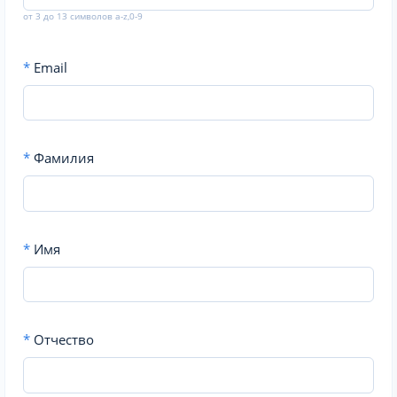
от 3 до 13 символов a-z,0-9
*
Email
*
Фамилия
*
Имя
*
Отчество