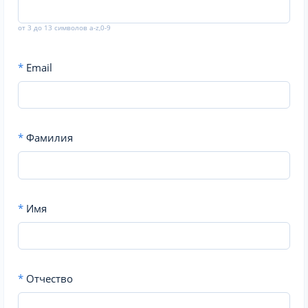
от 3 до 13 символов a-z,0-9
*
Email
*
Фамилия
*
Имя
*
Отчество