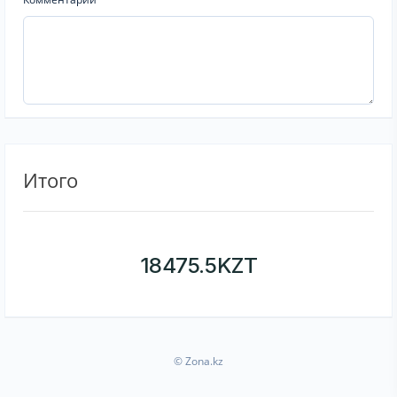
Итого
18475.5
KZT
© Zona.kz