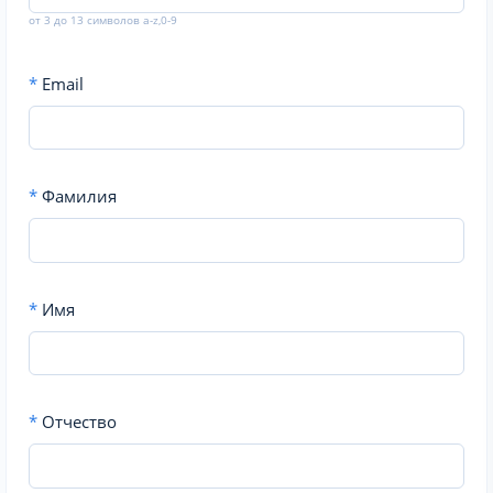
от 3 до 13 символов a-z,0-9
*
Email
*
Фамилия
*
Имя
*
Отчество