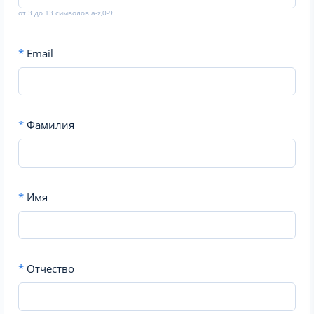
от 3 до 13 символов a-z,0-9
*
Email
*
Фамилия
*
Имя
*
Отчество