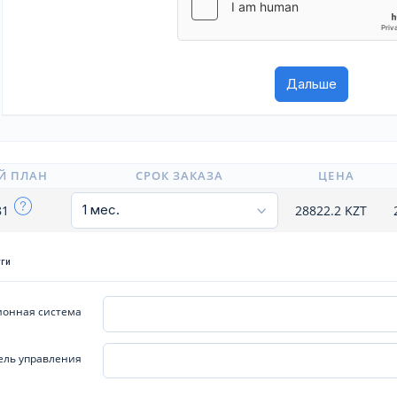
Й ПЛАН
СРОК ЗАКАЗА
ЦЕНА
81
28822.2
KZT
уги
онная система
ель управления