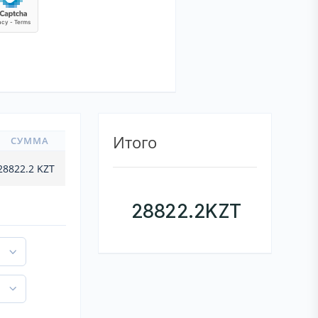
Итого
СУММА
28822.2
KZT
28822.2
KZT