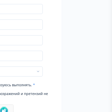
язуюсь выполнять.
*
возражений и претензий не