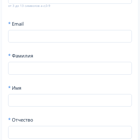
от 3 до 13 символов a-z,0-9
*
Email
*
Фамилия
*
Имя
*
Отчество