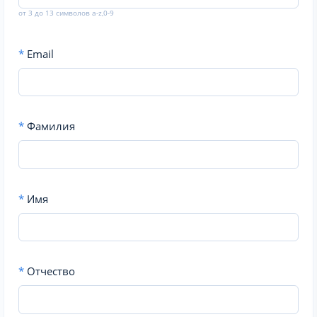
от 3 до 13 символов a-z,0-9
*
Email
*
Фамилия
*
Имя
*
Отчество