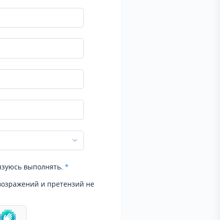
язуюсь выполнять.
*
возражений и претензий не