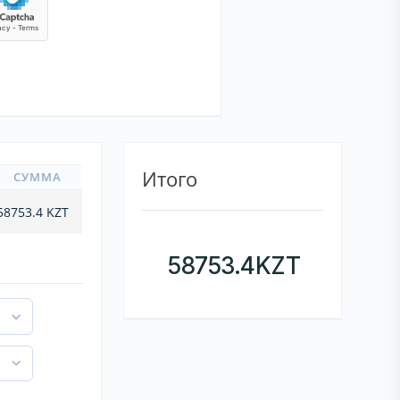
Итого
СУММА
58753.4
KZT
58753.4
KZT