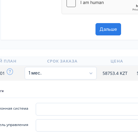
Й ПЛАН
СРОК ЗАКАЗА
ЦЕНА
101
58753.4
KZT
уги
онная система
ель управления