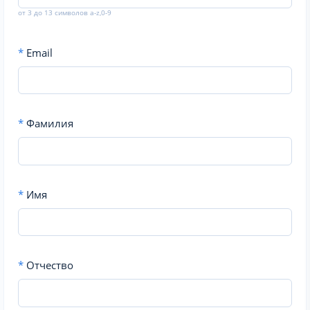
от 3 до 13 символов a-z,0-9
*
Email
*
Фамилия
*
Имя
*
Отчество