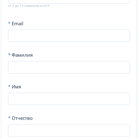
от 3 до 13 символов a-z,0-9
*
Email
*
Фамилия
*
Имя
*
Отчество